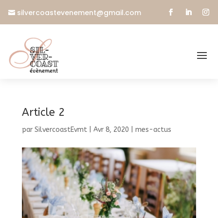
silvercoastevenement@gmail.com
Article 2
par
SilvercoastEvmt
|
Avr 8, 2020
|
mes-actus